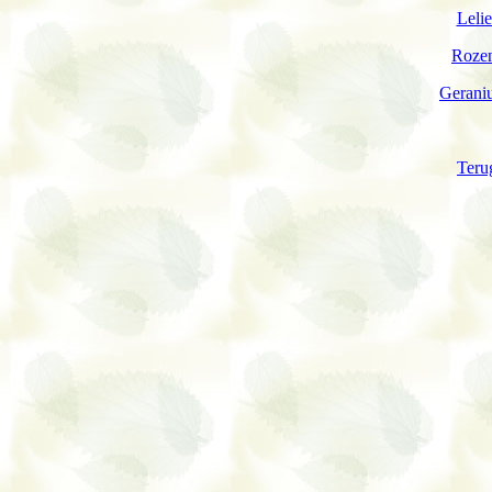
Lelie
Rozen
Geraniu
Teru